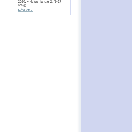
2020. » Nyitás: január 2. (9-17
óráig)
Részletek.