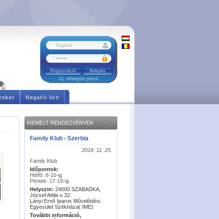
Regisztráció
Új, elfelejtett jelszó
roker
Negatív licit
KIEMELT RENDEZVÉNYEK
Family Klub - Szerbia
2018. 11. 25.
Family Klub
Időpontok:
Hétfő: 8-10-ig
Péntek: 17-19-ig
Helyszin:
24000 SZABADKA,
József Attila u 32.
Lányi Ernő Iparos Művelődési
Egyesület Székháza( IME)
További információ,