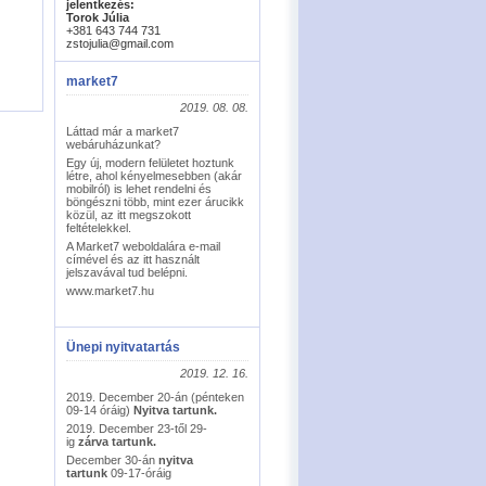
jelentkezés:
Torok Júlia
+381 643 744 731
zstojulia@gmail.com
market7
2019. 08. 08.
Láttad már a market7
webáruházunkat?
Egy új, modern felületet hoztunk
létre, ahol kényelmesebben (akár
mobilról) is lehet rendelni és
böngészni több, mint ezer árucikk
közül, az itt megszokott
feltételekkel.
A Market7 weboldalára e-mail
címével és az itt használt
jelszavával tud belépni.
www.market7.hu
Ünepi nyitvatartás
2019. 12. 16.
2019. December 20-án (pénteken
09-14 óráig)
Nyitva tartunk.
2019. December 23-től 29-
ig
zárva tartunk.
December 30-án
nyitva
tartunk
09-17-óráig