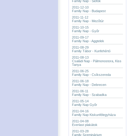
Family Nap - Siófok
2011-12-10
Family Nap - Budapest
2011-11-12
Family Nap - Mezőtúr
2011-10-15
Family Nap - Győr
2011-09-17
Family Nap - Aggtelek
2011-08-29
Family Tábor - Kunfehértó
2011-08-13
Családi Nap - Pálmonostora, Kiss
Tanya
2011-06-25
Family Nap - Csíkszereda
2011-06-18
Family Nap - Debrecen
2011-06-11
Family Nap - Szabadka
2011-05-14
Family Nap Győr
2011-04-16
Family Nap Kiskunfélegyháza
2011-04-08
Everlast plakátok
2011-03-28
Family Szeminárium