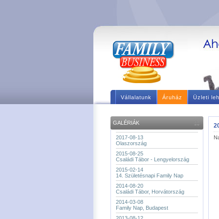
Vállalatunk
Áruház
Üzleti le
GALÉRIÁK
2
2017-08-13
Na
Olaszország
2015-08-25
Családi Tábor - Lengyelország
2015-02-14
14. Születésnapi Family Nap
2014-08-20
Családi Tábor, Horvátország
2014-03-08
Family Nap, Budapest
2013-08-12