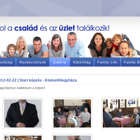
hetőség
Rendezvények
Galéria
KlikkVilág
Family Life
Family B
012-02-22 | Start képzés - Kiskunfélegyháza
gyításhoz kattintson a képre!