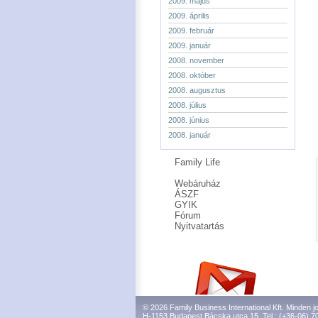
2009. május
2009. április
2009. február
2009. január
2008. november
2008. október
2008. augusztus
2008. július
2008. június
2008. január
Family Life
Webáruház
ÁSZF
GYIK
Fórum
Nyitvatartás
© 2026 Family Business International Kft. Minden jo
H-1153 Budapest Bácska utca 15. Tel.: (+36-06) 7