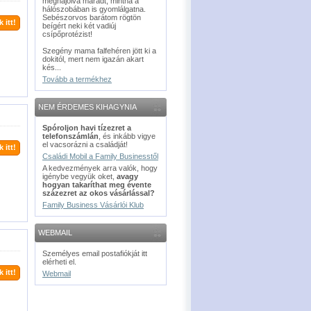
meghajolva maradt, mintha a
hálószobában is gyomlálgatna.
Sebészorvos barátom rögtön
 itt!
beígért neki két vadiúj
csípőprotézist!
Szegény mama falfehéren jött ki a
dokitól, mert nem igazán akart
kés...
Tovább a termékhez
NEM ÉRDEMES KIHAGYNIA
Spóroljon havi tízezret a
telefonszámlán
, és inkább vigye
el vacsorázni a családját!
 itt!
Családi Mobil a Family Businesstől
A kedvezmények arra valók, hogy
igénybe vegyük oket,
avagy
hogyan takaríthat meg évente
százezret az okos vásárlással?
Family Business Vásárlói Klub
WEBMAIL
Személyes email postafiókját itt
elérheti el.
 itt!
Webmail