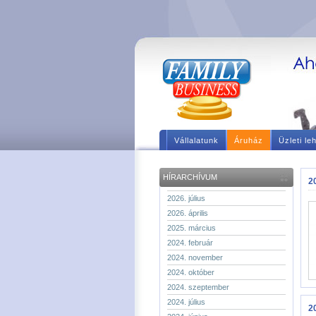
Vállalatunk
Áruház
Üzleti le
HÍRARCHÍVUM
2
2026. július
2026. április
2025. március
2024. február
2024. november
2024. október
2024. szeptember
2024. július
20