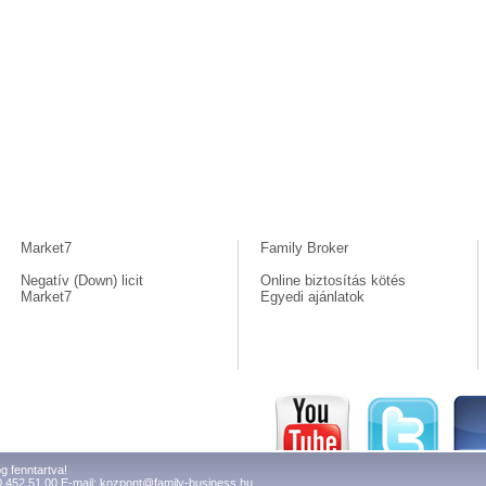
Market7
Family Broker
Negatív (Down) licit
Online biztosítás kötés
Market7
Egyedi ajánlatok
g fenntartva!
0 452 51 00 E-mail:
kozpont@family-business.hu