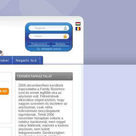
Regisztráció
Új, elfelejtett jelszó
roker
Negatív licit
TERMÉKTAPASZTALAT
2006 decemberében kerültünk
kapcsolatba a Family Business-
 itt!
szel és ennek legfőbb oka az
anyósom volt. Félreértések
elkerülése végett közlöm, hogy
nagyon szeretem és tisztelem az
anyósomat, csak néha
kölcsönösen beszólogatunk
egymásnak. Tehát 2006
november hónapban voltunk a
sebész barátomnál, mert reggel
mikor felébredt, mármint a kedves
anyósom, nem tudott
felegyenesedni. Derékszögben