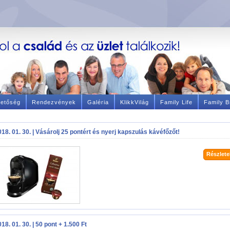
hetőség
Rendezvények
Galéria
KlikkVilág
Family Life
Family B
018. 01. 30. | Vásárolj 25 pontért és nyerj kapszulás kávéfőzőt!
Részletek
18. 01. 30. | 50 pont + 1.500 Ft