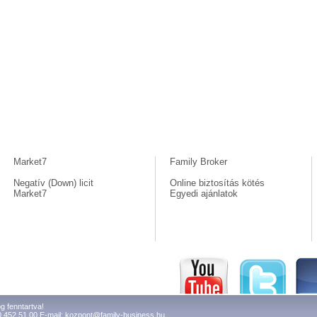
Market7
Family Broker
Negatív (Down) licit
Online biztosítás kötés
Market7
Egyedi ajánlatok
g fenntartva!
0 452 51 00 E-mail:
kozpont@family-business.hu