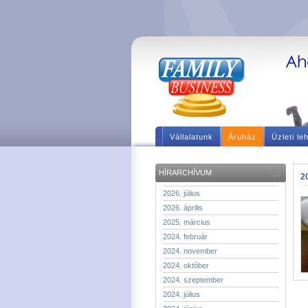
Vállalatunk
Áruház
Üzleti le
HÍRARCHÍVUM
20
2026. július
2026. április
2025. március
2024. február
2024. november
2024. október
2024. szeptember
2024. július