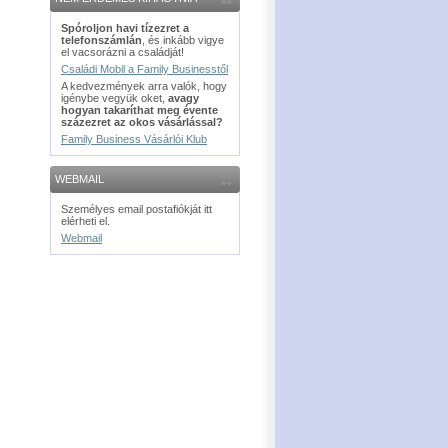
Spóroljon havi tízezret a
telefonszámlán
, és inkább vigye
el vacsorázni a családját!
Családi Mobil a Family Businesstől
A kedvezmények arra valók, hogy
igénybe vegyük oket,
avagy
hogyan takaríthat meg évente
százezret az okos vásárlással?
Family Business Vásárlói Klub
WEBMAIL
Személyes email postafiókját itt
elérheti el.
Webmail