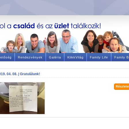
hetőség
Rendezvények
Galéria
KlikkVilág
Family Life
Family B
19. 04. 08. | Gratulálunk!
Részletek