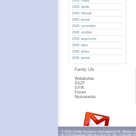
2009. május
2009. április
2009. február
2009. január
2008. november
2008. október
2008. augusztus
2008. július
2008. június
2008. január
Family Life
Webáruház
ÁSZF
GYIK
Fórum
Nyitvatartás
© 2026 Family Business International Kft. Minden jo
H-1153 Budapest Bácska utca 15. Tel.: (+36-06) 7