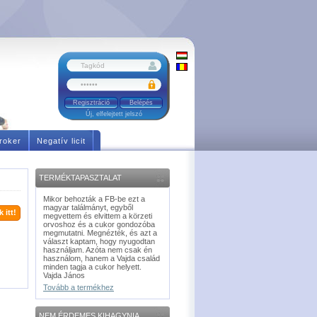
Regisztráció
Új, elfelejtett jelszó
roker
Negatív licit
TERMÉKTAPASZTALAT
Mikor behozták a FB-be ezt a
magyar találmányt, egyből
 itt!
megvettem és elvittem a körzeti
orvoshoz és a cukor gondozóba
megmutatni. Megnézték, és azt a
választ kaptam, hogy nyugodtan
használjam. Azóta nem csak én
használom, hanem a Vajda család
minden tagja a cukor helyett.
Vajda János
Tovább a termékhez
NEM ÉRDEMES KIHAGYNIA