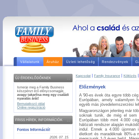
Vállalatunk
Áruház
Üzleti lehetőség
Rendezvények
Ga
Kapcsolat
Family Insurance
Költözés
ÚJ ÉRDEKLŐDŐKNEK
Előzmények
Ismerje meg a Family Business
készpénzt érő előnycsomagját,
avagy takarítsa meg egy családi
A '90-es évek óta egyre több cé
nyaralás árát!
Európában, amely valamilyen há
Bemutatkozó oldal
egyéb más jövedelemszerzési le
Online regisztráció
Magyarországon jelenleg már töb
soknak tunik, de még el sem k
Európában több mint 4.000 cég
FRISS HÍREK, INFORMÁCIÓK
hálózati rendszer alapján muködő
indul. Ennek a 4.000 újonnan
Fontos Információ!
életkort és maradéknak 80%-a n
2026. 07. 15.
megszunik 1-3 éven belül. Mégi