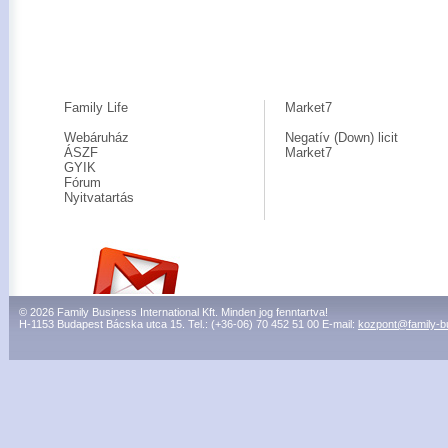
Family Life
Market7
Webáruház
Negatív (Down) licit
ÁSZF
Market7
GYIK
Fórum
Nyitvatartás
© 2026 Family Business International Kft. Minden jog fenntartva!
H-1153 Budapest Bácska utca 15. Tel.: (+36-06) 70 452 51 00 E-mail:
kozpont@family-b