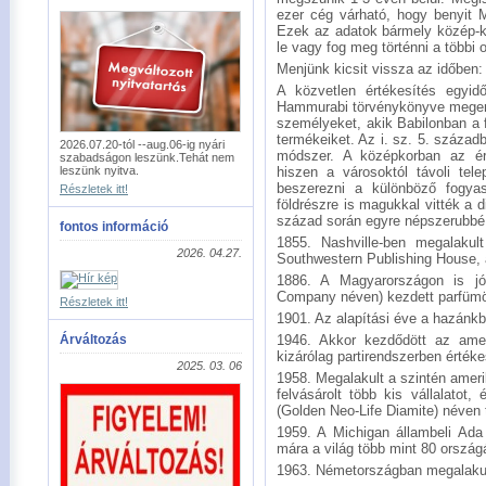
ezer cég várható, hogy benyit 
Ezek az adatok bármely közép-ke
le vagy fog meg történni a többi 
Menjünk kicsit vissza az időben:
A közvetlen értékesítés egyidő
Hammurabi törvénykönyve megeml
személyeket, akik Babilonban a f
termékeiket. Az i. sz. 5. század
2026.07.20-tól --aug.06-ig nyári
módszer. A középkorban az érté
szabadságon leszünk.Tehát nem
leszünk nyitva.
hiszen a városoktól távoli tel
beszerezni a különböző fogyas
Részletek itt!
földrészre is magukkal vitték a 
század során egyre népszerubbé 
fontos információ
1855. Nashville-ben megalakul
2026. 04.27.
Southwestern Publishing House, am
1886. A Magyarországon is jó
Company néven) kezdett parfümöt
Részletek itt!
1901. Az alapítási éve a hazánkb
Árváltozás
1946. Akkor kezdődött az amer
kizárólag partirendszerben értéke
2025. 03. 06
1958. Megalakult a szintén amer
felvásárolt több kis vállalatot
(Golden Neo-Life Diamite) néven
1959. A Michigan állambeli Ad
mára a világ több mint 80 ország
1963. Németországban megalakul