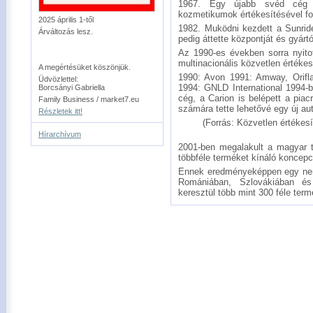
1967. Egy újabb svéd cég si
kozmetikumok értékesítésével fog
2025 április 1-től
1982. Muködni kezdett a Sunrid
Árváltozás lesz.
pedig áttette központját és gyár
Az 1990-es években sorra nyito
multinacionális közvetlen értékes
A megértésüket köszönjük.
1990: Avon 1991: Amway, Orifl
Üdvözlettel:
1994: GNLD International 1994-b
Borcsányi Gabriella
cég, a Carion is belépett a piac
Family Business / market7.eu
számára tette lehetővé egy új au
Részletek itt!
(Forrás: Közvetlen értékes
Hírarchívum
2001-ben megalakult a magyar t
többféle terméket kínáló koncepc
Ennek eredményeképpen egy nemz
Romániában, Szlovákiában és
keresztül több mint 300 féle term