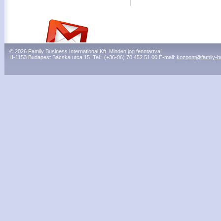
© 2026 Family Business International Kft. Minden jog fenntartva!
H-1153 Budapest Bácska utca 15. Tel.: (+36-06) 70 452 51 00 E-mail:
kozpont@family-b