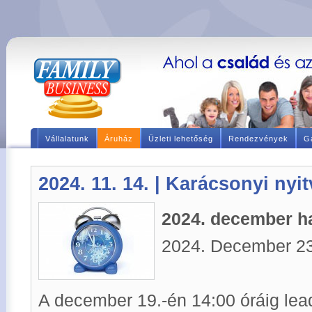
Vállalatunk
Áruház
Üzleti lehetőség
Rendezvények
Ga
2024. 11. 14. | Karácsonyi nyit
2024. december ha
2024. December 23-
A december 19.-én 14:00 óráig lea