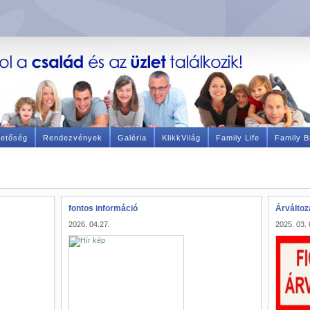
hetőség
Rendezvények
Galéria
KlikkVilág
Family Life
Family B
fontos információ
Árváltoz
2026. 04.27.
2025. 03. 