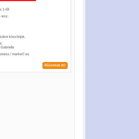
is 1-től
 lesz.
süket köszönjük.
l:
Gabriella
siness / market7.eu
Részletek itt!