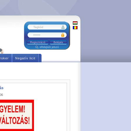
Regisztráció
Új, elfelejtett jelszó
roker
Negatív licit
ás
06