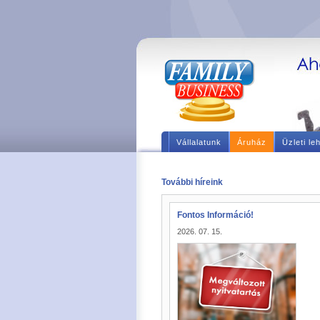
Vállalatunk
Áruház
Üzleti le
További híreink
Fontos Információ!
2026. 07. 15.