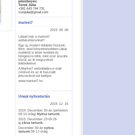
jelentkezés:
Torok Júlia
+381 643 744 731
zstojulia@gmail.com
market7
2019. 08. 08.
Láttad már a market7
webáruházunkat?
Egy új, modern felületet hoztunk
létre, ahol kényelmesebben (akár
mobilról) is lehet rendelni és
böngészni több, mint ezer árucikk
közül, az itt megszokott
feltételekkel.
A Market7 weboldalára e-mail
címével és az itt használt
jelszavával tud belépni.
www.market7.hu
Ünepi nyitvatartás
2019. 12. 16.
2019. December 20-án (pénteken
09-14 óráig)
Nyitva tartunk.
2019. December 23-től 29-
ig
zárva tartunk.
December 30-án
nyitva
tartunk
09-17-óráig