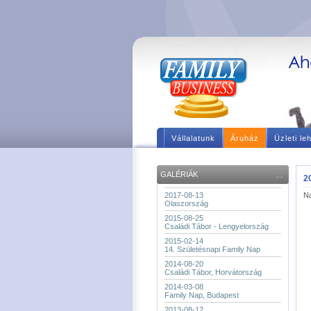
Vállalatunk
Áruház
Üzleti le
GALÉRIÁK
2
2017-08-13
Na
Olaszország
2015-08-25
Családi Tábor - Lengyelország
2015-02-14
14. Születésnapi Family Nap
2014-08-20
Családi Tábor, Horvátország
2014-03-08
Family Nap, Budapest
2013-08-12