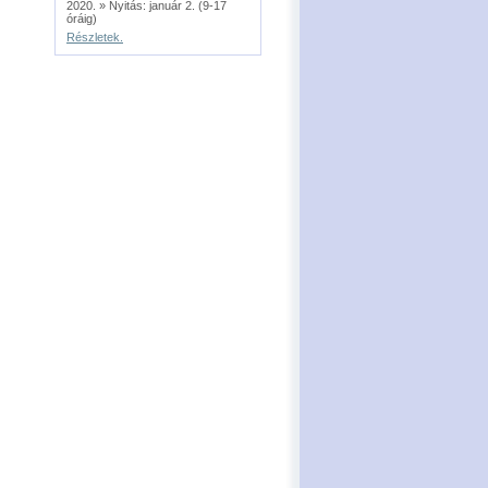
2020. » Nyitás: január 2. (9-17
óráig)
Részletek.