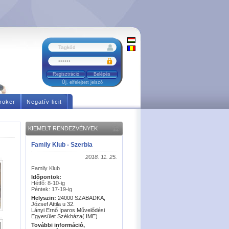
Regisztráció
Új, elfelejtett jelszó
roker
Negatív licit
KIEMELT RENDEZVÉNYEK
Family Klub - Szerbia
2018. 11. 25.
Family Klub
Időpontok:
Hétfő: 8-10-ig
Péntek: 17-19-ig
Helyszin:
24000 SZABADKA,
József Attila u 32.
Lányi Ernő Iparos Művelődési
Egyesület Székháza( IME)
További információ,