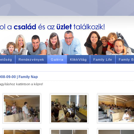
hetőség
Rendezvények
Galéria
KlikkVilág
Family Life
Family B
008-09-00 | Family Nap
gyításhoz kattintson a képre!