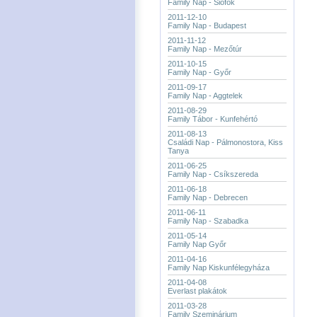
Family Nap - Siófok
2011-12-10
Family Nap - Budapest
2011-11-12
Family Nap - Mezőtúr
2011-10-15
Family Nap - Győr
2011-09-17
Family Nap - Aggtelek
2011-08-29
Family Tábor - Kunfehértó
2011-08-13
Családi Nap - Pálmonostora, Kiss
Tanya
2011-06-25
Family Nap - Csíkszereda
2011-06-18
Family Nap - Debrecen
2011-06-11
Family Nap - Szabadka
2011-05-14
Family Nap Győr
2011-04-16
Family Nap Kiskunfélegyháza
2011-04-08
Everlast plakátok
2011-03-28
Family Szeminárium