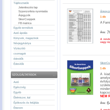
Tájékoztatók
Jelentkezési lap
Szponzorlista nyomtatás
Árjegyz
Árjegyzék
1 db
SikerCseppek
A Fami
FB matrica
Egyéb termékek
7
Ára:
Autó ápolás
Könyvek, magazinok
A rende
vagy re
Névjegykártya
Víztisztító
csomagok
édesitők
SikerC
Édesítők
1 db
A kia
SZOLGÁLTATÁSOK
amely
évfol
Autó
szüle
Egészség
minde
kapcso
Egyéb
NEM 
Élelmiszer, ital
6
Építkezés és felújítás
Ára:
Étterem
A rende