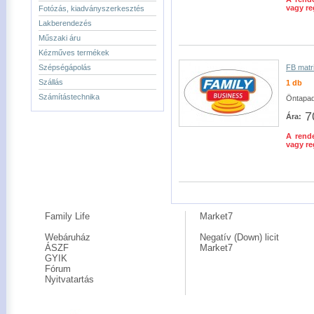
vagy re
Fotózás, kiadványszerkesztés
Lakberendezés
Műszaki áru
Kézműves termékek
Szépségápolás
FB matr
Szállás
1 db
Számítástechnika
Öntapad
7
Ára:
A rende
vagy re
Family Life
Market7
Webáruház
Negatív (Down) licit
ÁSZF
Market7
GYIK
Fórum
Nyitvatartás