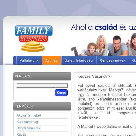
Vállalatunk
Áruház
Üzleti lehetőség
Rendezvények
Ga
Kedves Vásárlóink!
KERESÉS
Fél évvel ezelőtt elindítottuk 
webáruházunkat Market7 néve
Egy új, modern felületet hoztu
létre, ahol kényelmesebben (ak
mobilról) is lehet rendelni 
TERMÉKEK
böngészni több, mint ezer áruci
közül, az itt megszokot
Akciós termékek
feltételekkel.
Kuponcsomag
A Market7 weboldalára e-mail címé
Betyár fűszerek
Kávék
Kattintson ide és nézze meg mos