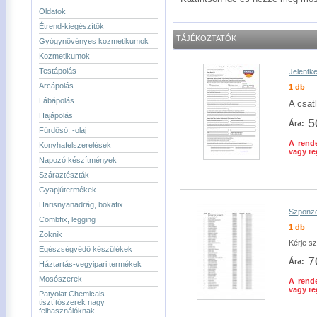
Oldatok
Étrend-kiegészítők
TÁJÉKOZTATÓK
Gyógynövényes kozmetikumok
Kozmetikumok
Testápolás
Jelentke
Arcápolás
1 db
Lábápolás
A csat
Hajápolás
5
Ára:
Fürdősó, -olaj
A rende
Konyhafelszerelések
vagy re
Napozó készítmények
Száraztészták
Gyapjútermékek
Harisnyanadrág, bokafix
Szponzo
Combfix, legging
1 db
Zoknik
Kérje sz
Egészségvédő készülékek
7
Ára:
Háztartás-vegyipari termékek
Mosószerek
A rende
vagy re
Patyolat Chemicals -
tisztítószerek nagy
felhasználóknak