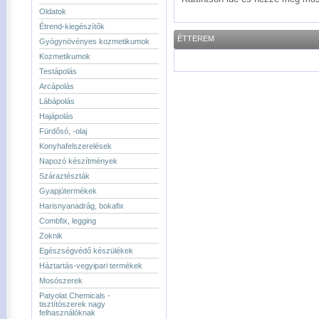
Oldatok
Étrend-kiegészítők
ÉTTEREM
Gyógynövényes kozmetikumok
Kozmetikumok
Testápolás
Arcápolás
Lábápolás
Hajápolás
Fürdősó, -olaj
Konyhafelszerelések
Napozó készítmények
Száraztészták
Gyapjútermékek
Harisnyanadrág, bokafix
Combfix, legging
Zoknik
Egészségvédő készülékek
Háztartás-vegyipari termékek
Mosószerek
Patyolat Chemicals -
tisztítószerek nagy
felhasználóknak