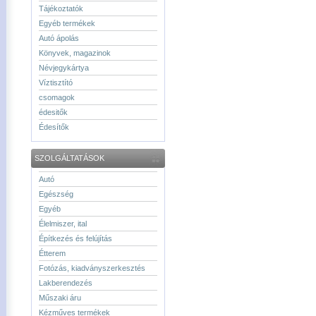
Tájékoztatók
Egyéb termékek
Autó ápolás
Könyvek, magazinok
Névjegykártya
Víztisztító
csomagok
édesitők
Édesítők
SZOLGÁLTATÁSOK
Autó
Egészség
Egyéb
Élelmiszer, ital
Építkezés és felújítás
Étterem
Fotózás, kiadványszerkesztés
Lakberendezés
Műszaki áru
Kézműves termékek