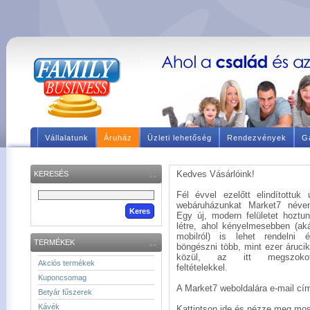
Vállalatunk
Áruház
Üzleti lehetőség
Rendezvények
Ga
Kedves Vásárlóink!
KERESÉS
Fél évvel ezelőtt elindítottuk 
webáruházunkat Market7 néve
Egy új, modern felületet hoztu
létre, ahol kényelmesebben (ak
mobilról) is lehet rendelni 
TERMÉKEK
böngészni több, mint ezer áruci
közül, az itt megszokot
Akciós termékek
feltételekkel.
Kuponcsomag
A Market7 weboldalára e-mail címé
Betyár fűszerek
Kávék
Kattintson ide és nézze meg mos