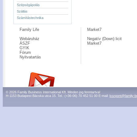
Szépségápolás
Szállás
Számítástechnika
Family Life
Market7
Webáruház
Negatív (Down) licit
ÁSZF
Market7
GYIK
Fórum
Nyitvatartás
© 2026 Family Business International Kft. Minden jog fenntartva!
H-1153 Budapest Bácska utca 15. Tel.: (+36-06) 70 452 51 00 E-mail:
kozpont@family-b