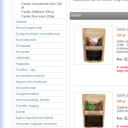
Family Ganoderma kávé 100
gr
Family Zöldkávé 100 gr
KÁVÉK
Family Rost kávé 200gr
Oldatok
Étrend-kiegészítők
Family 
Gyógynövényes kozmetikumok
100 gr
Kozmetikumok
100% Ar
Coffe 
Testápolás
származ
Arcápolás
bioterm
Lábápolás
6
Ára:
Hajápolás
A rende
Fürdősó, -olaj
vagy re
Konyhafelszerelések
Napozó készítmények
Száraztészták
Gyapjútermékek
Family 
Harisnyanadrág, bokafix
100 gr
Combfix, legging
ZöldKáv
100% Ara
Zoknik
6
Egészségvédő készülékek
Ára:
Háztartás-vegyipari termékek
A rende