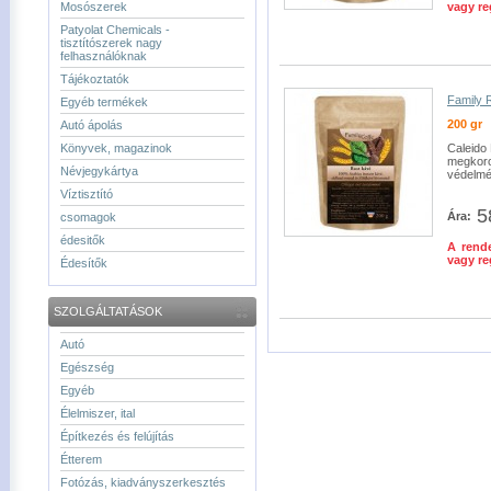
Mosószerek
vagy re
Patyolat Chemicals -
tisztítószerek nagy
felhasználóknak
Tájékoztatók
Family 
Egyéb termékek
200 gr
Autó ápolás
Könyvek, magazinok
Caleido
megkoro
Névjegykártya
védelmé
Víztisztító
5
Ára:
csomagok
édesitők
A rende
vagy re
Édesítők
SZOLGÁLTATÁSOK
Autó
Egészség
Egyéb
Élelmiszer, ital
Építkezés és felújítás
Étterem
Fotózás, kiadványszerkesztés