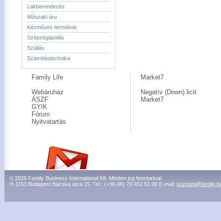
Lakberendezés
Műszaki áru
Kézműves termékek
Szépségápolás
Szállás
Számítástechnika
Family Life
Market7
Webáruház
Negatív (Down) licit
ÁSZF
Market7
GYIK
Fórum
Nyitvatartás
© 2026 Family Business International Kft. Minden jog fenntartva!
H-1153 Budapest Bácska utca 15. Tel.: (+36-06) 70 452 51 00 E-mail:
kozpont@family-b