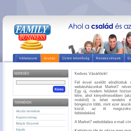
Vállalatunk
Áruház
Üzleti lehetőség
Rendezvények
Ga
Kedves Vásárlóink!
KERESÉS
Fél évvel ezelőtt elindítottuk 
webáruházunkat Market7 néve
Egy új, modern felületet hoztu
létre, ahol kényelmesebben (ak
mobilról) is lehet rendelni 
TERMÉKEK
böngészni több, mint ezer áruci
közül, az itt megszokot
Akciós termékek
feltételekkel.
Kuponcsomag
A Market7 weboldalára e-mail címé
Betyár fűszerek
Kávék
Kattintson ide és nézze meg mos