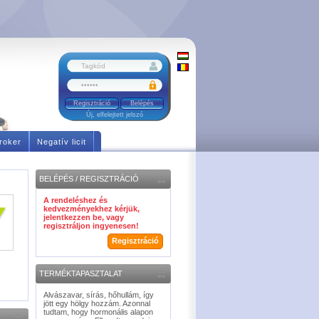
Regisztráció
Új, elfelejtett jelszó
roker
Negatív licit
BELÉPÉS / REGISZTRÁCIÓ
A rendeléshez és
kedvezményekhez kérjük,
jelentkezzen be, vagy
regisztráljon ingyenesen!
Regisztráció
TERMÉKTAPASZTALAT
Alvászavar, sírás, hőhullám, így
jött egy hölgy hozzám. Azonnal
tudtam, hogy hormonális alapon