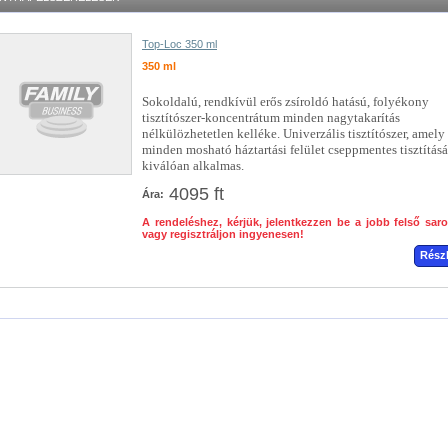
Top-Loc 350 ml
350 ml
Sokoldalú, rendkívül erős zsíroldó hatású, folyékony
tisztítószer-koncentrátum minden nagytakarítás
nélkülözhetetlen kelléke. Univerzális tisztítószer, amely
minden mosható háztartási felület cseppmentes tisztításá
kiválóan alkalmas.
4095 ft
Ára:
A rendeléshez, kérjük, jelentkezzen be a jobb felső sar
vagy regisztráljon ingyenesen!
Rész