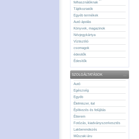
felhasználóknak
Tájékoztatók
Egyéb termékek
Autó ápolás
Könyvek, magazinok
Névjegykártya
Víztisztító
csomagok
édesitők
Édesítők
SZOLGÁLTATÁSOK
Autó
Egészség
Egyéb
Élelmiszer, ital
Építkezés és felújítás
Étterem
Fotózás, kiadványszerkesztés
Lakberendezés
Műszaki áru