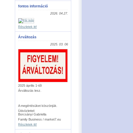
fontos információ
2026. 04.27.
Részletek itt!
Árváltozás
2025. 03. 06
2025 április 1-től
Árváltozás lesz.
A megértésüket köszönjük.
Üdvözlettel:
Borcsányi Gabriella
Family Business / market7.eu
Részletek itt!