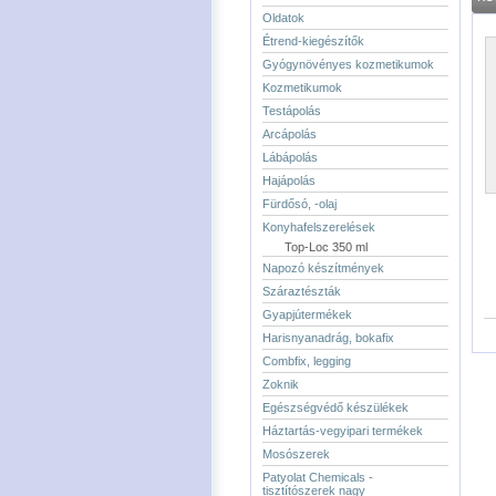
Oldatok
Étrend-kiegészítők
Gyógynövényes kozmetikumok
Kozmetikumok
Testápolás
Arcápolás
Lábápolás
Hajápolás
Fürdősó, -olaj
Konyhafelszerelések
Top-Loc 350 ml
Napozó készítmények
Száraztészták
Gyapjútermékek
Harisnyanadrág, bokafix
Combfix, legging
Zoknik
Egészségvédő készülékek
Háztartás-vegyipari termékek
Mosószerek
Patyolat Chemicals -
tisztítószerek nagy