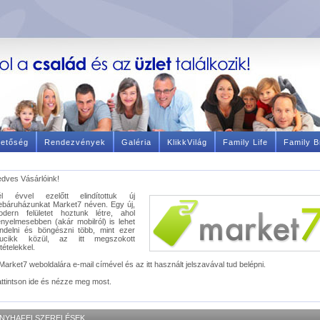
hetőség
Rendezvények
Galéria
KlikkVilág
Family Life
Family B
dves Vásárlóink!
él évvel ezelőtt elindítottuk új
báruházunkat Market7 néven. Egy új,
odern felületet hoztunk létre, ahol
nyelmesebben (akár mobilról) is lehet
ndelni és böngészni több, mint ezer
rucikk közül, az itt megszokott
ltételekkel.
Market7 weboldalára e-mail címével és az itt használt jelszavával tud belépni.
ttintson ide és nézze meg most.
NYHAFELSZERELÉSEK