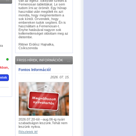
van az egész. Elkezdte szedni a
Femenosan tablettákat. Le sem
tudom írni az örömét. Egy hónap
használat után megölelt és azt
mondta, hogy megmentettem a
sok kíntól. Örvendek, hogy
embereken tudok segíteni. Én is
használtam a Femenosan-t.
Enyhe hatásával nagyon sok
kellemetlenséget oldottam meg az
életembe.
Rittner Erdész Hajnalka,
ra
Csíkszereda
FRISS HÍREK, INFORMÁCIÓK
okban,
Fontos Információ!
2026. 07. 15.
letek
2026.07.20-tól --aug.06-ig nyári
szabadságon leszünk.Tehát nem
leszünk nyitva.
Részletek itt!