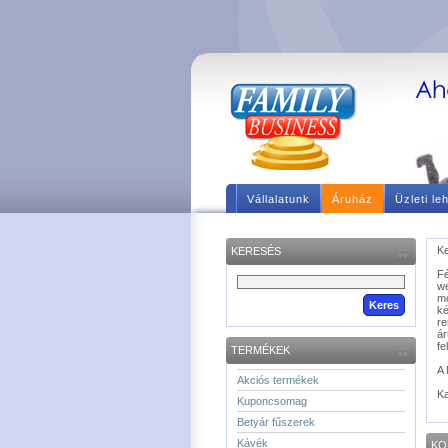
Vállalatunk
Áruház
Üzleti le
Ke
KERESÉS
F
we
m
ké
re
á
fe
TERMÉKEK
A 
Akciós termékek
Ka
Kuponcsomag
Betyár fűszerek
Kávék
KO