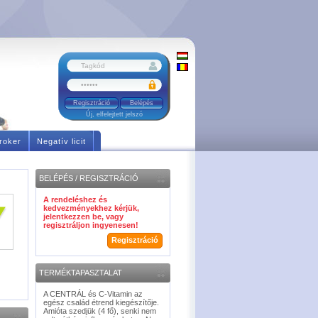
Regisztráció
Új, elfelejtett jelszó
roker
Negatív licit
BELÉPÉS / REGISZTRÁCIÓ
A rendeléshez és
kedvezményekhez kérjük,
jelentkezzen be, vagy
regisztráljon ingyenesen!
Regisztráció
TERMÉKTAPASZTALAT
A CENTRÁL és C-Vitamin az
egész család étrend kiegészítője.
Amióta szedjük (4 fő), senki nem