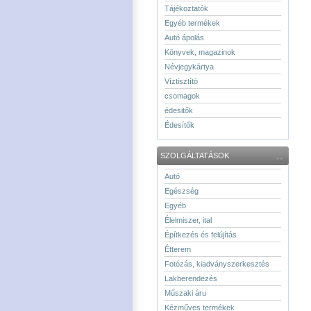
Tájékoztatók
Egyéb termékek
Autó ápolás
Könyvek, magazinok
Névjegykártya
Víztisztító
csomagok
édesitők
Édesítők
SZOLGÁLTATÁSOK
Autó
Egészség
Egyéb
Élelmiszer, ital
Építkezés és felújítás
Étterem
Fotózás, kiadványszerkesztés
Lakberendezés
Műszaki áru
Kézműves termékek