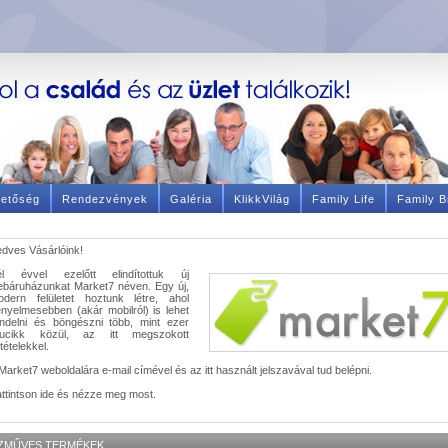
hetőség
Rendezvények
Galéria
KlikkVilág
Family Life
Family B
dves Vásárlóink!
él évvel ezelőtt elindítottuk új
báruházunkat Market7 néven. Egy új,
odern felületet hoztunk létre, ahol
nyelmesebben (akár mobilról) is lehet
ndelni és böngészni több, mint ezer
rucikk közül, az itt megszokott
ltételekkel.
Market7 weboldalára e-mail címével és az itt használt jelszavával tud belépni.
ttintson ide és nézze meg most.
ZMŰVES TERMÉKEK