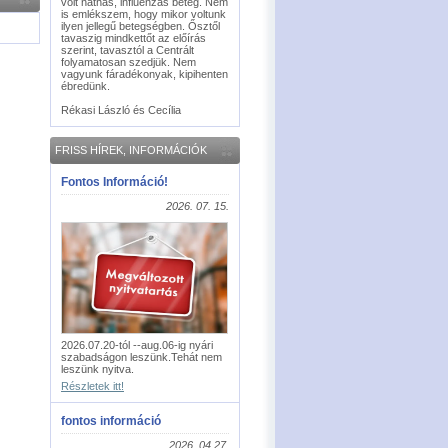
volt náthás, influenzás beteg. Nem
is emlékszem, hogy mikor voltunk
ilyen jellegű betegségben. Ősztől
tavaszig mindkettőt az előírás
szerint, tavasztól a Centrált
folyamatosan szedjük. Nem
vagyunk fáradékonyak, kipihenten
ébredünk.
Rékasi László és Cecília
FRISS HÍREK, INFORMÁCIÓK
Fontos Információ!
2026. 07. 15.
2026.07.20-tól --aug.06-ig nyári
szabadságon leszünk.Tehát nem
leszünk nyitva.
Részletek itt!
fontos információ
2026. 04.27.