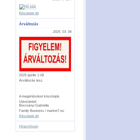
Részletek itt!
Árváltozás
2025. 03. 06
2025 április 1-től
Árváltozás lesz.
A megértésüket köszönjük.
Üdvözlettel:
Borcsányi Gabriella
Family Business / market7.eu
Részletek itt!
Hírarchívum