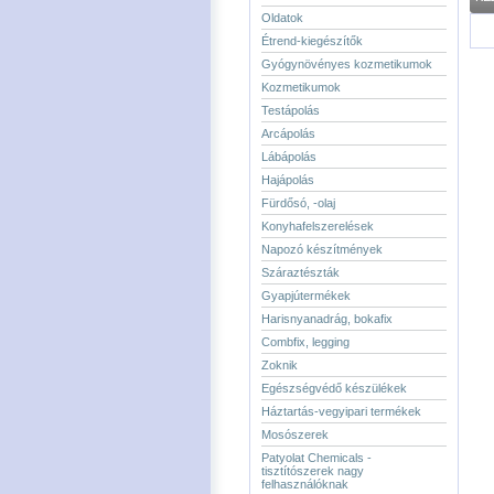
Oldatok
Étrend-kiegészítők
Gyógynövényes kozmetikumok
Kozmetikumok
Testápolás
Arcápolás
Lábápolás
Hajápolás
Fürdősó, -olaj
Konyhafelszerelések
Napozó készítmények
Száraztészták
Gyapjútermékek
Harisnyanadrág, bokafix
Combfix, legging
Zoknik
Egészségvédő készülékek
Háztartás-vegyipari termékek
Mosószerek
Patyolat Chemicals -
tisztítószerek nagy
felhasználóknak