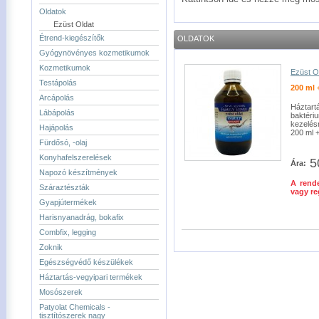
Oldatok
Ezüst Oldat
Étrend-kiegészítők
OLDATOK
Gyógynövényes kozmetikumok
Kozmetikumok
Ezüst O
Testápolás
200 ml 
Arcápolás
Háztartá
Lábápolás
baktéri
kezelés
Hajápolás
200 ml 
Fürdősó, -olaj
Konyhafelszerelések
5
Ára:
Napozó készítmények
A rende
Száraztészták
vagy re
Gyapjútermékek
Harisnyanadrág, bokafix
Combfix, legging
Zoknik
Egészségvédő készülékek
Háztartás-vegyipari termékek
Mosószerek
Patyolat Chemicals -
tisztítószerek nagy