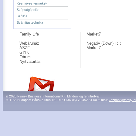
Kézműves termékek
Szépségápolás
Szállás
Számítástechnika
Family Life
Market7
Webáruház
Negatív (Down) licit
ÁSZF
Market7
GYIK
Fórum
Nyitvatartás
© 2026 Family Business International Kft. Minden jog fenntartva!
H-1153 Budapest Bácska utca 15. Tel.: (+36-06) 70 452 51 00 E-mail:
kozpont@family-b