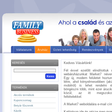
Vállalatunk
Áruház
Üzleti lehetőség
Rendezvények
Ga
Kedves Vásárlóink!
KERESÉS
Fél évvel ezelőtt elindítottuk 
webáruházunkat Market7 néve
Egy új, modern felületet hoztu
létre, ahol kényelmesebben (ak
mobilról) is lehet rendelni 
TERMÉKEK
böngészni több, mint ezer áruci
közül, az itt megszokot
Akciós termékek
feltételekkel.
Kuponcsomag
A Market7 weboldalára e-mail címé
Betyár fűszerek
Kávék
Kattintson ide és nézze meg mos