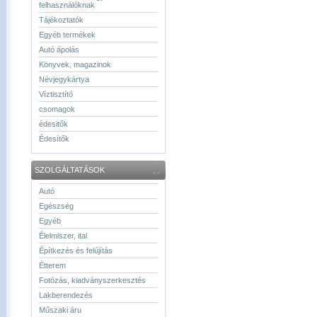
felhasználóknak
Tájékoztatók
Egyéb termékek
Autó ápolás
Könyvek, magazinok
Névjegykártya
Víztisztító
csomagok
édesitők
Édesítők
SZOLGÁLTATÁSOK
Autó
Egészség
Egyéb
Élelmiszer, ital
Építkezés és felújítás
Étterem
Fotózás, kiadványszerkesztés
Lakberendezés
Műszaki áru