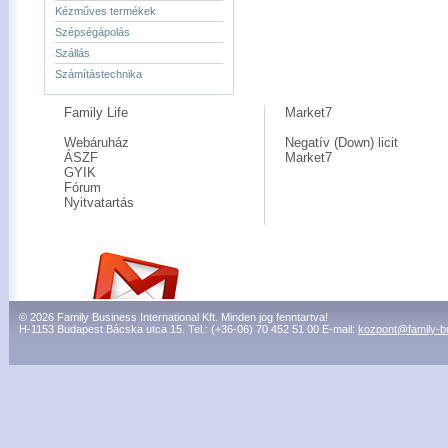
Kézműves termékek
Szépségápolás
Szállás
Számítástechnika
Family Life
Market7
Webáruház
Negatív (Down) licit
ÁSZF
Market7
GYIK
Fórum
Nyitvatartás
© 2026 Family Business International Kft. Minden jog fenntartva!
H-1153 Budapest Bácska utca 15. Tel.: (+36-06) 70 452 51 00 E-mail:
kozpont@family-b