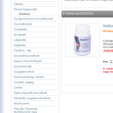
Oldatok
Étrend-kiegészítők
ÉTREND-KIEGÉSZÍTŐK
Mobilisan
Gyógynövényes kozmetikumok
Kozmetikumok
Mobilisa
Testápolás
90 kaps
Arcápolás
Lábápolás
A Mobil
elősegít
Hajápolás
visszaál
Jelen
Fürdősó, -olaj
Konyhafelszerelések
1
Napozó készítmények
Ára:
Száraztészták
A rende
Gyapjútermékek
vagy re
Harisnyanadrág, bokafix
Combfix, legging
Zoknik
Egészségvédő készülékek
Háztartás-vegyipari termékek
Mosószerek
Patyolat Chemicals -
tisztítószerek nagy