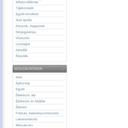
felhasználóknak
Tájékoztatók
Egyéb termékek
Autó ápolás
Könyvek, magazinok
Névjegykártya
Víztisztító
csomagok
édesitők
Édesítők
SZOLGÁLTATÁSOK
Autó
Egészség
Egyéb
Élelmiszer, ital
Építkezés és felújítás
Étterem
Fotózás, kiadványszerkesztés
Lakberendezés
Műszaki áru