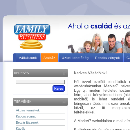
Vállalatunk
Áruház
Üzleti lehetőség
Rendezvények
Ga
Kedves Vásárlóink!
KERESÉS
Fél évvel ezelőtt elindítottuk 
webáruházunkat Market7 néve
Egy új, modern felületet hoztu
létre, ahol kényelmesebben (ak
mobilról) is lehet rendelni 
TERMÉKEK
böngészni több, mint ezer áruci
közül, az itt megszokot
Akciós termékek
feltételekkel.
Kuponcsomag
A Market7 weboldalára e-mail címé
Betyár fűszerek
Kávék
Kattintson ide és nézze meg mos