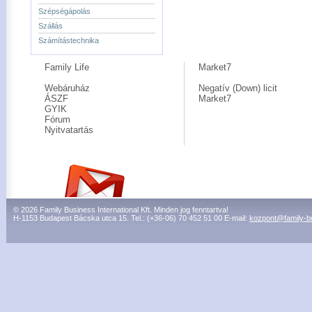
Szépségápolás
Szállás
Számítástechnika
Family Life
Market7
Webáruház
Negatív (Down) licit
ÁSZF
Market7
GYIK
Fórum
Nyitvatartás
© 2026 Family Business International Kft. Minden jog fenntartva!
H-1153 Budapest Bácska utca 15. Tel.: (+36-06) 70 452 51 00 E-mail:
kozpont@family-b