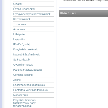
Oldatok
Étrend-kiegészítők
HAJÁPOLÁS
Gyógynövényes kozmetikumok
Kozmetikumok
Testápolás
Arcápolás
Lábápolás
Hajápolás
Fürdősó, -olaj
Konyhafelszerelések
Napozó készítmények
Száraztészták
Gyapjútermékek
Harisnyanadrág, bokafix
Combfix, legging
Zoknik
Egészségvédő készülékek
Háztartás-vegyipari termékek
Mosószerek
Patyolat Chemicals -
tisztítószerek nagy
felhasználóknak