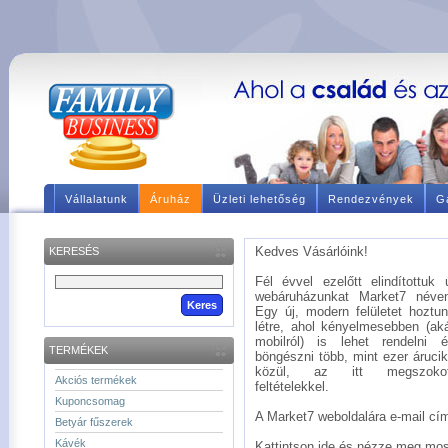
Vállalatunk
Áruház
Üzleti lehetőség
Rendezvények
Ga
Kedves Vásárlóink!
KERESÉS
Fél évvel ezelőtt elindítottuk 
webáruházunkat Market7 néve
Egy új, modern felületet hoztu
létre, ahol kényelmesebben (ak
mobilról) is lehet rendelni 
TERMÉKEK
böngészni több, mint ezer áruci
közül, az itt megszokot
Akciós termékek
feltételekkel.
Kuponcsomag
A Market7 weboldalára e-mail címé
Betyár fűszerek
Kávék
Kattintson ide és nézze meg mos