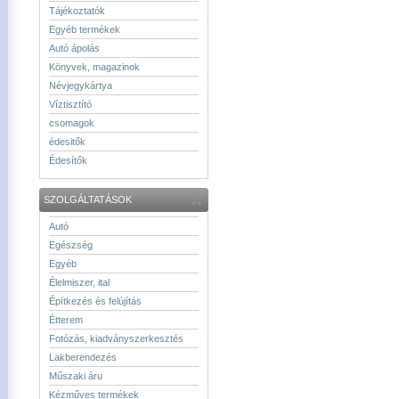
Tájékoztatók
Egyéb termékek
Autó ápolás
Könyvek, magazinok
Névjegykártya
Víztisztító
csomagok
édesitők
Édesítők
SZOLGÁLTATÁSOK
Autó
Egészség
Egyéb
Élelmiszer, ital
Építkezés és felújítás
Étterem
Fotózás, kiadványszerkesztés
Lakberendezés
Műszaki áru
Kézműves termékek