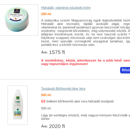
Hidratáló, vitaminos kézápoló krém
200 ml
A statisztika szerint Magyarország egyik legkedveltebb kéz
Hidratáló aloe kivonatot, tápláló avokádó olajat, rege
vitaminokat és pantenolt tartalmazó gyorsan beszívódó kézápo
eredmény: megnövelt bőrvédelem, még selymesebb kézbőr. Á
időjárási körülmények között, és ha nem használ szárító 
folyékony szappant, kézmosás után nem szükséges újra krém
kezet, mert speciális vízmegkötő anyagokat tartalmaz, í
puhább lesz a kézbőr kézmosás után.
1575 ft
Ára:
A rendeléshez, kérjük, jelentkezzen be a jobb felső sar
vagy regisztráljon ingyenesen!
Rész
Testápoló Bőrfinomitó Aloe Vera
500 ml
ÚJ
Soliteint bőrfinomító aloe vera hidratáló testápoló
500 ml
Lágy ph-semleges emulzió, mely nagyon könnyen felszívódik 
bőrbe.
2020 ft
Ára: