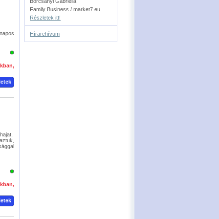
Borcsányi Gabriella
Family Business / market7.eu
Részletek itt!
napos
Hírarchívum
okban,
letek
hajat,
aztuk,
sággal
okban,
letek