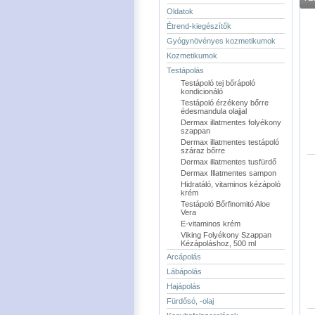
Oldatok
Étrend-kiegészítők
Gyógynövényes kozmetikumok
Kozmetikumok
Testápolás
Testápoló tej bőrápoló
kondicionáló
Testápoló érzékeny bőrre
édesmandula olajjal
Dermax illatmentes folyékony
szappan
Dermax illatmentes testápoló
száraz bőrre
Dermax illatmentes tusfürdő
Dermax Illatmentes sampon
Hidratáló, vitaminos kézápoló
krém
Testápoló Bőrfinomitó Aloe
Vera
E-vitaminos krém
Viking Folyékony Szappan
Kézápoláshoz, 500 ml
Arcápolás
Lábápolás
Hajápolás
Fürdősó, -olaj