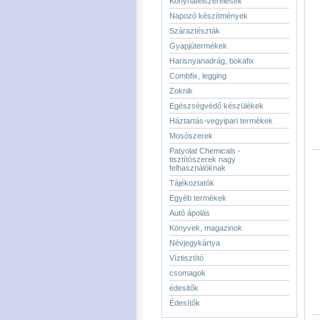
Konyhafelszerelések
Napozó készítmények
Száraztészták
Gyapjútermékek
Harisnyanadrág, bokafix
Combfix, legging
Zoknik
Egészségvédő készülékek
Háztartás-vegyipari termékek
Mosószerek
Patyolat Chemicals -
tisztítószerek nagy
felhasználóknak
Tájékoztatók
Egyéb termékek
Autó ápolás
Könyvek, magazinok
Névjegykártya
Víztisztító
csomagok
édesitők
Édesítők