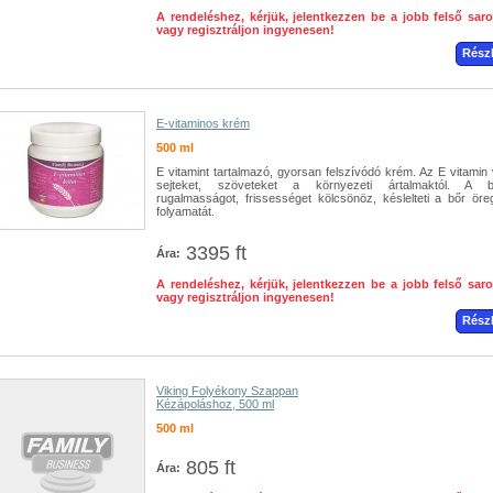
A rendeléshez, kérjük, jelentkezzen be a jobb felső sar
vagy regisztráljon ingyenesen!
Rész
E-vitaminos krém
500 ml
E vitamint tartalmazó, gyorsan felszívódó krém. Az E vitamin 
sejteket, szöveteket a környezeti ártalmaktól. A b
rugalmasságot, frissességet kölcsönöz, késlelteti a bőr öre
folyamatát.
3395 ft
Ára:
A rendeléshez, kérjük, jelentkezzen be a jobb felső sar
vagy regisztráljon ingyenesen!
Rész
Viking Folyékony Szappan
Kézápoláshoz, 500 ml
500 ml
805 ft
Ára: