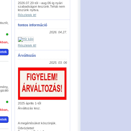
2026.07.20-tól --aug.06-ig nyári
szabadságon leszünk.Tehát nem
leszünk nyitva.
Részletek itt!
sztít,
fontos információ
2026. 04.27.
okban,
Részletek itt!
letek
Árváltozás
2025. 03. 06
tmény,
gizáló
2025 április 1-től
Árváltozás lesz.
okban,
letek
A megértésüket köszönjük.
Üdvözlettel: