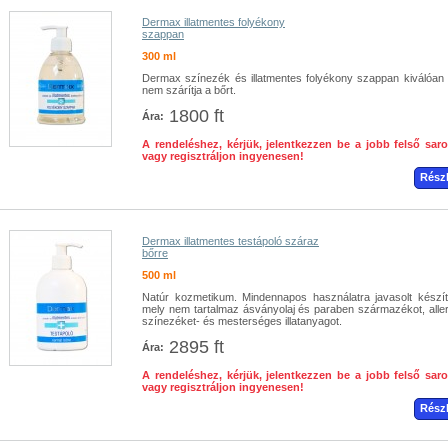
Dermax illatmentes folyékony
szappan
300 ml
Dermax színezék és illatmentes folyékony szappan kiválóan ti
nem szárítja a bőrt.
1800 ft
Ára:
A rendeléshez, kérjük, jelentkezzen be a jobb felső sar
vagy regisztráljon ingyenesen!
Rész
Dermax illatmentes testápoló száraz
bőrre
500 ml
Natúr kozmetikum. Mindennapos használatra javasolt készí
mely nem tartalmaz ásványolaj és paraben származékot, aller
színezéket- és mesterséges illatanyagot.
2895 ft
Ára:
A rendeléshez, kérjük, jelentkezzen be a jobb felső sar
vagy regisztráljon ingyenesen!
Rész