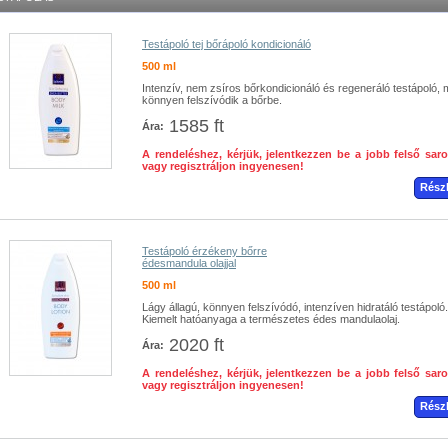
Testápoló tej bőrápoló kondicionáló
500 ml
Intenzív, nem zsíros bőrkondicionáló és regeneráló testápoló, 
könnyen felszívódik a bőrbe.
1585 ft
Ára:
A rendeléshez, kérjük, jelentkezzen be a jobb felső sar
vagy regisztráljon ingyenesen!
Rész
Testápoló érzékeny bőrre
édesmandula olajjal
500 ml
Lágy állagú, könnyen felszívódó, intenzíven hidratáló testápoló.
Kiemelt hatóanyaga a természetes édes mandulaolaj.
2020 ft
Ára:
A rendeléshez, kérjük, jelentkezzen be a jobb felső sar
vagy regisztráljon ingyenesen!
Rész