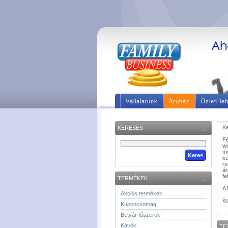
Vállalatunk
Áruház
Üzleti le
Ke
KERESÉS
F
we
m
ké
re
á
fe
TERMÉKEK
A 
Akciós termékek
Ka
Kuponcsomag
Betyár fűszerek
Kávék
TE