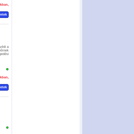
okban,
letek
védi a
őrnek
gedési
okban,
letek