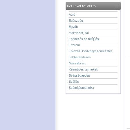
SZOLGÁLTATÁSOK
Autó
Egészség
Egyéb
Élelmiszer, ital
Építkezés és felújítás
Étterem
Fotózás, kiadványszerkesztés
Lakberendezés
Műszaki áru
Kézműves termékek
Szépségápolás
Szállás
Számítástechnika