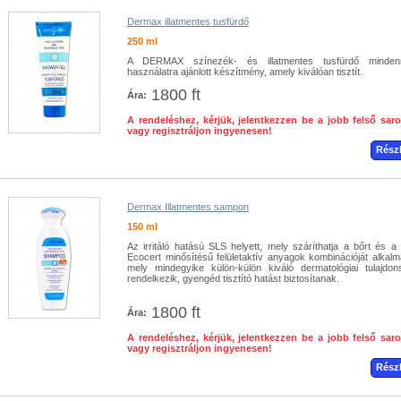
Dermax illatmentes tusfürdő
250 ml
A DERMAX színezék- és illatmentes tusfürdő minden
használatra ajánlott készítmény, amely kiválóan tisztít.
1800 ft
Ára:
A rendeléshez, kérjük, jelentkezzen be a jobb felső sar
vagy regisztráljon ingyenesen!
Rész
Dermax Illatmentes sampon
150 ml
Az irritáló hatású SLS helyett, mely száríthatja a bőrt és a 
Ecocert minősítésű felületaktív anyagok kombinációját alkalm
mely mindegyike külön-külön kiváló dermatológiai tulajdon
rendelkezik, gyengéd tisztító hatást biztosítanak.
1800 ft
Ára:
A rendeléshez, kérjük, jelentkezzen be a jobb felső sar
vagy regisztráljon ingyenesen!
Rész