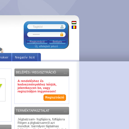
Regisztráció
Új, elfelejtett jelszó
roker
Negatív licit
BELÉPÉS / REGISZTRÁCIÓ
A rendeléshez és
kedvezményekhez kérjük,
jelentkezzen be, vagy
regisztráljon ingyenesen!
Regisztráció
TERMÉKTAPASZTALAT
Jégbalzsam- fogfájásra, fülfájásra
Régen a jégbalzsamról azt
mondtuk: bármilyen fájdalmas