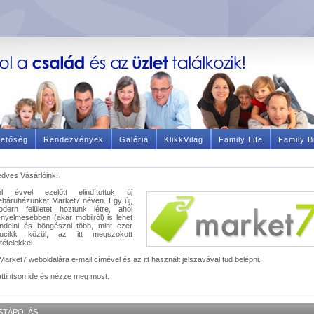
hetőség
Rendezvények
Galéria
KlikkVilág
Family Life
Family B
dves Vásárlóink!
él évvel ezelőtt elindítottuk új
báruházunkat Market7 néven. Egy új,
odern felületet hoztunk létre, ahol
nyelmesebben (akár mobilról) is lehet
ndelni és böngészni több, mint ezer
rucikk közül, az itt megszokott
ltételekkel.
Market7 weboldalára e-mail címével és az itt használt jelszavával tud belépni.
ttintson ide és nézze meg most.
STÁPOLÁS