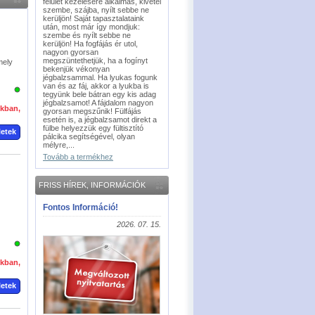
felület kezelésére alkalmas, kivétel
szembe, szájba, nyílt sebbe ne
kerüljön! Saját tapasztalataink
után, most már így mondjuk:
szembe és nyílt sebbe ne
kerüljön! Ha fogfájás ér utol,
nagyon gyorsan
megszüntethetjük, ha a fogínyt
mely
bekenjük vékonyan
jégbalzsammal. Ha lyukas fogunk
van és az fáj, akkor a lyukba is
tegyünk bele bátran egy kis adag
jégbalzsamot! A fájdalom nagyon
okban,
gyorsan megszűnik! Fülfájás
esetén is, a jégbalzsamot direkt a
fülbe helyezzük egy fültisztító
letek
pálcika segítségével, olyan
mélyre,...
Tovább a termékhez
FRISS HÍREK, INFORMÁCIÓK
Fontos Információ!
2026. 07. 15.
okban,
letek