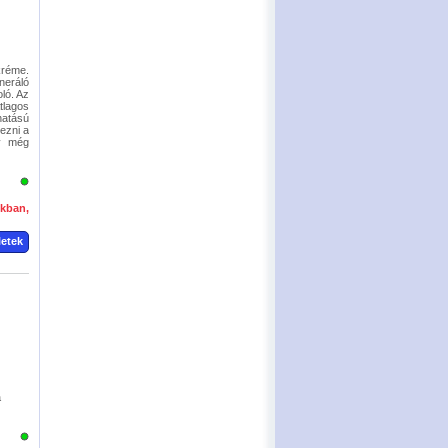
kréme.
neráló
ló. Az
tlagos
hatású
ezni a
gy még
okban,
letek
a