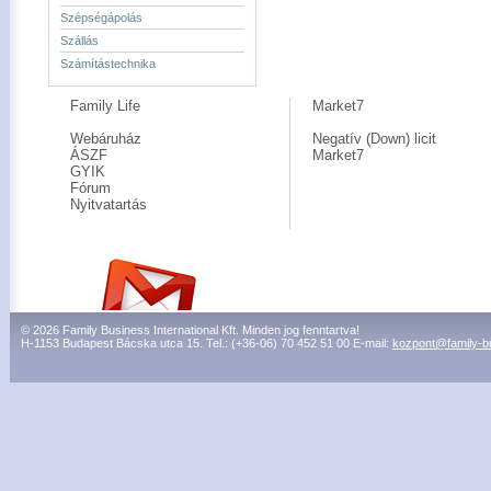
Szépségápolás
Szállás
Számítástechnika
Family Life
Market7
Webáruház
Negatív (Down) licit
ÁSZF
Market7
GYIK
Fórum
Nyitvatartás
© 2026 Family Business International Kft. Minden jog fenntartva!
H-1153 Budapest Bácska utca 15. Tel.: (+36-06) 70 452 51 00 E-mail:
kozpont@family-b