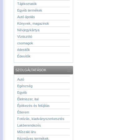
Tájékoztatók
Egyéb termékek
Autó ápolás
Könyvek, magazinok
Névjegykártya
Víztisztító
csomagok
édesitők
Édesítők
SZOLGÁLTATÁSOK
Autó
Egészség
Egyéb
Élelmiszer, ital
Építkezés és felújítás
Étterem
Fotózás, kiadványszerkesztés
Lakberendezés
Műszaki áru
Kézműves termékek