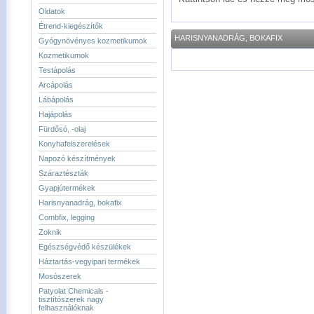
Oldatok
Étrend-kiegészítők
HARISNYANADRÁG, BOKAFIX
Gyógynövényes kozmetikumok
Kozmetikumok
Testápolás
Arcápolás
Lábápolás
Hajápolás
Fürdősó, -olaj
Konyhafelszerelések
Napozó készítmények
Száraztészták
Gyapjútermékek
Harisnyanadrág, bokafix
Combfix, legging
Zoknik
Egészségvédő készülékek
Háztartás-vegyipari termékek
Mosószerek
Patyolat Chemicals -
tisztítószerek nagy
felhasználóknak