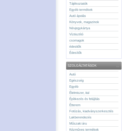
Tájékoztatók
Egyéb termékek
Autó ápolás
Könyvek, magazinok
Névjegykártya
Víztisztító
csomagok
édesitők
Édesítők
SZOLGÁLTATÁSOK
Autó
Egészség
Egyéb
Élelmiszer, ital
Építkezés és felújítás
Étterem
Fotózás, kiadványszerkesztés
Lakberendezés
Műszaki áru
Kézműves termékek