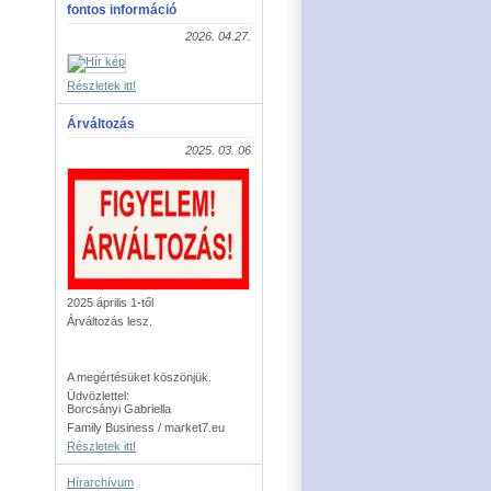
fontos információ
2026. 04.27.
Részletek itt!
Árváltozás
2025. 03. 06
2025 április 1-től
Árváltozás lesz.
A megértésüket köszönjük.
Üdvözlettel:
Borcsányi Gabriella
Family Business / market7.eu
Részletek itt!
Hírarchívum