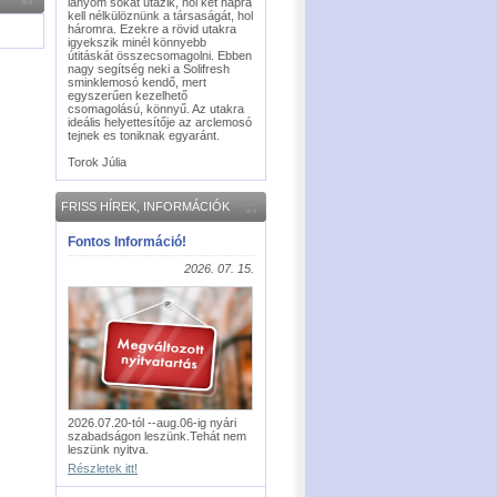
lányom sokat utazik, hol két napra
kell nélkülöznünk a társaságát, hol
háromra. Ezekre a rövid utakra
igyekszik minél könnyebb
útitáskát összecsomagolni. Ebben
nagy segítség neki a Solifresh
sminklemosó kendő, mert
egyszerűen kezelhető
csomagolású, könnyű. Az utakra
ideális helyettesítője az arclemosó
tejnek es toniknak egyaránt.
Torok Júlia
FRISS HÍREK, INFORMÁCIÓK
Fontos Információ!
2026. 07. 15.
2026.07.20-tól --aug.06-ig nyári
szabadságon leszünk.Tehát nem
leszünk nyitva.
Részletek itt!