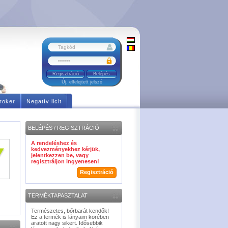
Regisztráció
Új, elfelejtett jelszó
roker
Negatív licit
BELÉPÉS / REGISZTRÁCIÓ
A rendeléshez és
kedvezményekhez kérjük,
jelentkezzen be, vagy
regisztráljon ingyenesen!
Regisztráció
TERMÉKTAPASZTALAT
Természetes, bőrbarát kendők!
Ez a termék is lányaim körében
aratott nagy sikert. Idősebbik