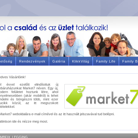
hetőség
Rendezvények
Galéria
KlikkVilág
Family Life
Family B
dves Vásárlóink!
él évvel ezelőtt elindítottuk új
báruházunkat Market7 néven. Egy új,
odern felületet hoztunk létre, ahol
nyelmesebben (akár mobilról) is lehet
ndelni és böngészni több, mint ezer
rucikk közül, az itt megszokott
ltételekkel.
Market7 weboldalára e-mail címével és az itt használt jelszavával tud belépni.
ttintson ide és nézze meg most.
MBFIX, LEGGING