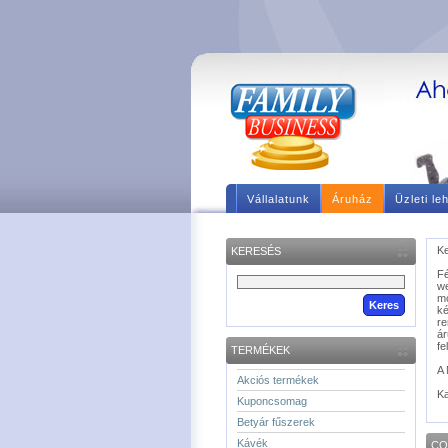
Vállalatunk
Áruház
Üzleti le
Ke
KERESÉS
F
we
m
ké
re
á
fe
TERMÉKEK
A 
Akciós termékek
Ka
Kuponcsomag
Betyár fűszerek
Kávék
CO