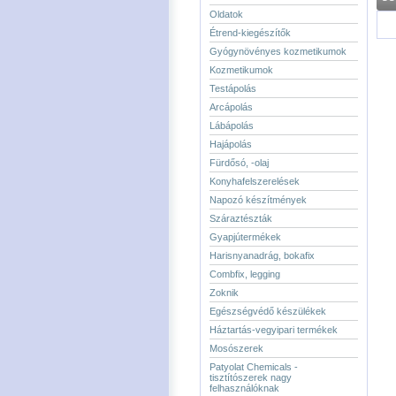
Oldatok
Étrend-kiegészítők
Gyógynövényes kozmetikumok
Kozmetikumok
Testápolás
Arcápolás
Lábápolás
Hajápolás
Fürdősó, -olaj
Konyhafelszerelések
Napozó készítmények
Száraztészták
Gyapjútermékek
Harisnyanadrág, bokafix
Combfix, legging
Zoknik
Egészségvédő készülékek
Háztartás-vegyipari termékek
Mosószerek
Patyolat Chemicals -
tisztítószerek nagy
felhasználóknak