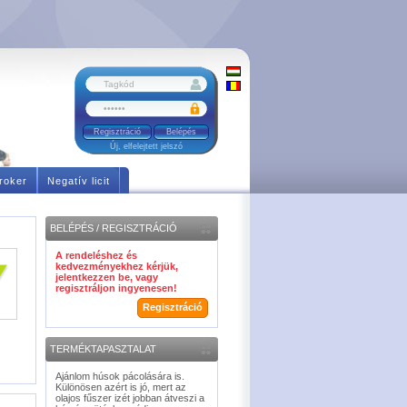
Regisztráció
Új, elfelejtett jelszó
roker
Negatív licit
BELÉPÉS / REGISZTRÁCIÓ
A rendeléshez és
kedvezményekhez kérjük,
jelentkezzen be, vagy
regisztráljon ingyenesen!
Regisztráció
TERMÉKTAPASZTALAT
Ajánlom húsok pácolására is.
Különösen azért is jó, mert az
olajos fűszer izét jobban átveszi a