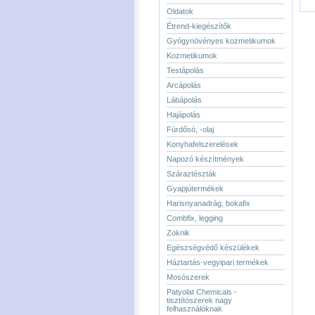
Oldatok
Étrend-kiegészítők
Gyógynövényes kozmetikumok
Kozmetikumok
Testápolás
Arcápolás
Lábápolás
Hajápolás
Fürdősó, -olaj
Konyhafelszerelések
Napozó készítmények
Száraztészták
Gyapjútermékek
Harisnyanadrág, bokafix
Combfix, legging
Zoknik
Egészségvédő készülékek
Háztartás-vegyipari termékek
Mosószerek
Patyolat Chemicals -
tisztítószerek nagy
felhasználóknak