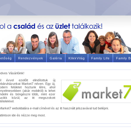
hetőség
Rendezvények
Galéria
KlikkVilág
Family Life
Family B
dves Vásárlóink!
él évvel ezelőtt elindítottuk új
báruházunkat Market7 néven. Egy új,
odern felületet hoztunk létre, ahol
nyelmesebben (akár mobilról) is lehet
ndelni és böngészni több, mint ezer
rucikk közül, az itt megszokott
ltételekkel.
Market7 weboldalára e-mail címével és az itt használt jelszavával tud belépni.
ttintson ide és nézze meg most.