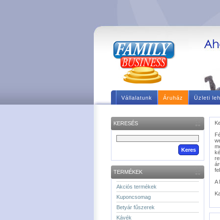
Vállalatunk
Áruház
Üzleti le
Ke
KERESÉS
F
we
m
ké
re
á
fe
TERMÉKEK
A 
Akciós termékek
Ka
Kuponcsomag
Betyár fűszerek
Kávék