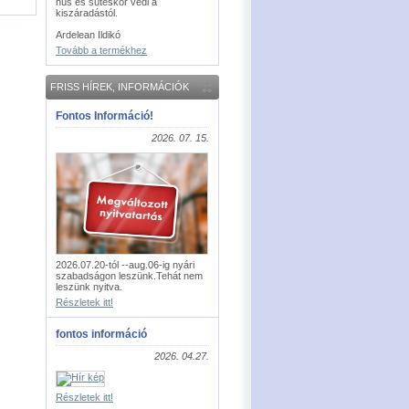
hús és sütéskor védi a
kiszáradástól.
Ardelean Ildikó
Tovább a termékhez
FRISS HÍREK, INFORMÁCIÓK
Fontos Információ!
2026. 07. 15.
2026.07.20-tól --aug.06-ig nyári
szabadságon leszünk.Tehát nem
leszünk nyitva.
Részletek itt!
fontos információ
2026. 04.27.
Részletek itt!