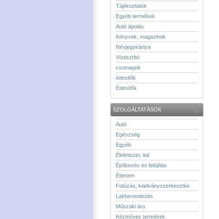
Tájékoztatók
Egyéb termékek
Autó ápolás
Könyvek, magazinok
Névjegykártya
Víztisztító
csomagok
édesitők
Édesítők
SZOLGÁLTATÁSOK
Autó
Egészség
Egyéb
Élelmiszer, ital
Építkezés és felújítás
Étterem
Fotózás, kiadványszerkesztés
Lakberendezés
Műszaki áru
Kézműves termékek