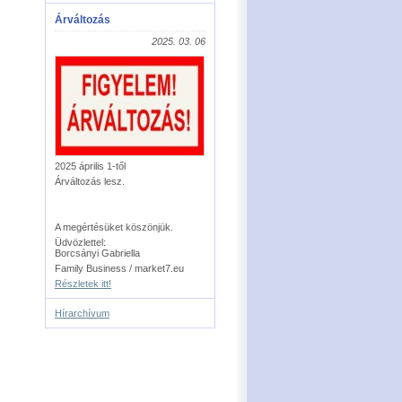
Árváltozás
2025. 03. 06
2025 április 1-től
Árváltozás lesz.
A megértésüket köszönjük.
Üdvözlettel:
Borcsányi Gabriella
Family Business / market7.eu
Részletek itt!
Hírarchívum