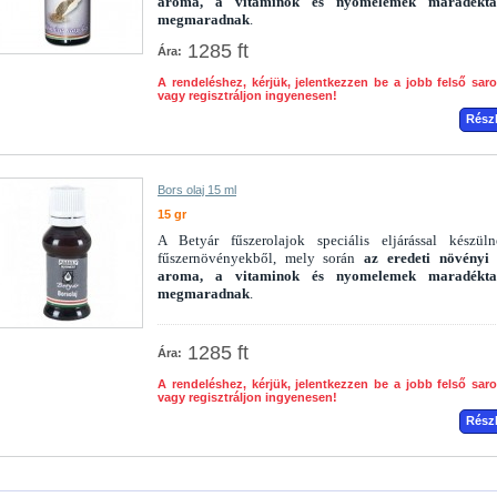
aroma, a vitaminok és nyomelemek maradékta
megmaradnak
.
1285 ft
Ára:
A rendeléshez, kérjük, jelentkezzen be a jobb felső sar
vagy regisztráljon ingyenesen!
Rész
Bors olaj 15 ml
15 gr
A Betyár fűszerolajok speciális eljárással készül
fűszernövényekből, mely során
az eredeti növényi 
aroma, a vitaminok és nyomelemek maradékta
megmaradnak
.
1285 ft
Ára:
A rendeléshez, kérjük, jelentkezzen be a jobb felső sar
vagy regisztráljon ingyenesen!
Rész