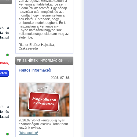
van az egész. Elkezdte szedni a
Femenosan tablettákat. Le sem
tudom írni az örömét. Egy hónap
használat után megölelt és azt
mondta, hogy megmentettem a
sok kíntól. Örvendek, hogy
embereken tudok segíteni. Én is
használtam a Femenosan-t.
nek a
Enyhe hatásával nagyon sok
íz és
kellemetlenséget oldottam meg az
lanul
életembe.
Rittner Erdész Hajnalka,
Csíkszereda
FRISS HÍREK, INFORMÁCIÓK
okban,
Fontos Információ!
letek
2026. 07. 15.
nek a
íz és
lanul
2026.07.20-tól --aug.06-ig nyári
szabadságon leszünk.Tehát nem
leszünk nyitva.
Részletek itt!