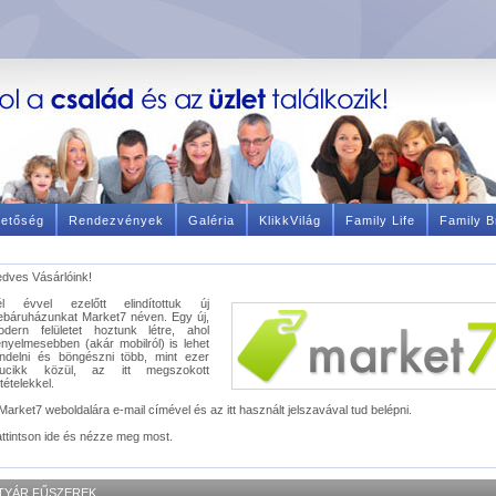
hetőség
Rendezvények
Galéria
KlikkVilág
Family Life
Family B
dves Vásárlóink!
él évvel ezelőtt elindítottuk új
báruházunkat Market7 néven. Egy új,
odern felületet hoztunk létre, ahol
nyelmesebben (akár mobilról) is lehet
ndelni és böngészni több, mint ezer
rucikk közül, az itt megszokott
ltételekkel.
Market7 weboldalára e-mail címével és az itt használt jelszavával tud belépni.
ttintson ide és nézze meg most.
TYÁR FŰSZEREK