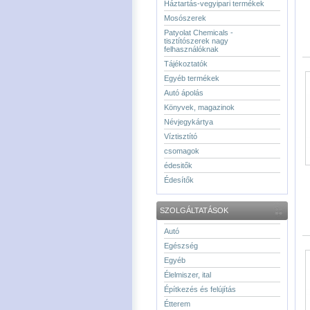
Háztartás-vegyipari termékek
Mosószerek
Patyolat Chemicals -
tisztítószerek nagy
felhasználóknak
Tájékoztatók
Egyéb termékek
Autó ápolás
Könyvek, magazinok
Névjegykártya
Víztisztító
csomagok
édesitők
Édesítők
SZOLGÁLTATÁSOK
Autó
Egészség
Egyéb
Élelmiszer, ital
Építkezés és felújítás
Étterem