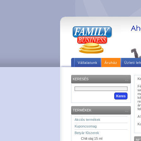
Vállalatunk
Áruház
Üzleti le
Ke
KERESÉS
F
we
m
ké
re
á
fe
TERMÉKEK
A 
Akciós termékek
Ka
Kuponcsomag
Betyár fűszerek
Chili olaj 15 ml
BE