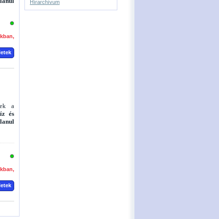
lanul
Hírarchívum
okban,
letek
nek a
íz és
lanul
okban,
letek