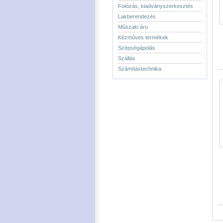
Fotózás, kiadványszerkesztés
Lakberendezés
Műszaki áru
Kézműves termékek
Szépségápolás
Szállás
Számítástechnika