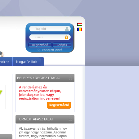
Regisztráció
Új, elfelejtett jelszó
roker
Negatív licit
BELÉPÉS / REGISZTRÁCIÓ
A rendeléshez és
kedvezményekhez kérjük,
jelentkezzen be, vagy
regisztráljon ingyenesen!
Regisztráció
TERMÉKTAPASZTALAT
Alvászavar, sírás, hőhullám, így
jött egy hölgy hozzám. Azonnal
tudtam, hogy hormonális alapon