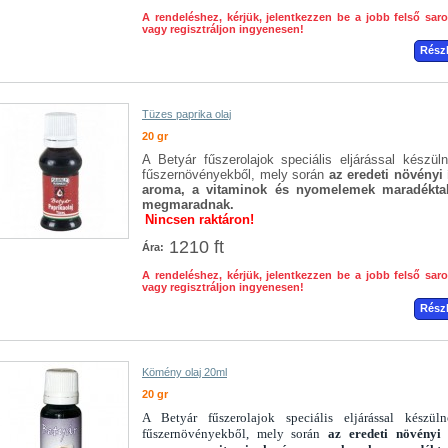
A rendeléshez, kérjük, jelentkezzen be a jobb felső sar
vagy regisztráljon ingyenesen!
Rész
Tüzes paprika olaj
20 gr
A Betyár fűszerolajok speciális eljárással készül
fűszernövényekből, mely során
az eredeti növényi 
aroma, a vitaminok és nyomelemek maradékta
megmaradnak.
Nincsen raktáron!
1210 ft
Ára:
A rendeléshez, kérjük, jelentkezzen be a jobb felső sar
vagy regisztráljon ingyenesen!
Rész
Kömény olaj 20ml
20 gr
A Betyár fűszerolajok speciális eljárással készül
fűszernövényekből, mely során
az eredeti növényi 