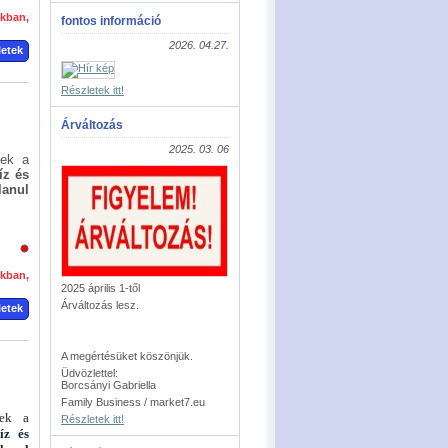
okban,
fontos információ
2026. 04.27.
letek
Részletek itt!
Árváltozás
2025. 03. 06
nek a
íz és
lanul
okban,
2025 április 1-től
Árváltozás lesz.
letek
A megértésüket köszönjük.
Üdvözlettel:
Borcsányi Gabriella
Family Business / market7.eu
nek a
Részletek itt!
íz és