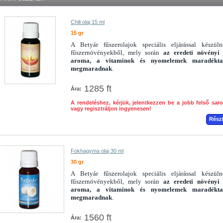
Chili olaj 15 ml
15 gr
A Betyár fűszerolajok speciális eljárással készül
fűszernövényekből, mely során
az eredeti növényi 
aroma, a vitaminok és nyomelemek maradékta
megmaradnak
.
1285 ft
Ára:
A rendeléshez, kérjük, jelentkezzen be a jobb felső sar
vagy regisztráljon ingyenesen!
Rész
Fokhagyma olaj 30 ml
30 gr
A Betyár fűszerolajok speciális eljárással készül
fűszernövényekből, mely során
az eredeti növényi 
aroma, a vitaminok és nyomelemek maradékta
megmaradnak
.
1560 ft
Ára: