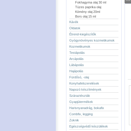
Fokhagyma olaj 30 ml
Tüzes paprika olaj
Kömény olaj 20ml
Bors olaj 15 ml
Kávék
Oldatok
Étrend-kiegészítők
Gyógynövényes kozmetikumok
Kozmetikumok
Testápolás
Arcápolás
Lábápolás
Hajápolás
Fürdősó, -olaj
Konyhafelszerelések
Napozó készítmények
Száraztészták
Gyapjútermékek
Harisnyanadrág, bokafix
Combfix, legging
Zoknik
Egészségvédő készülékek