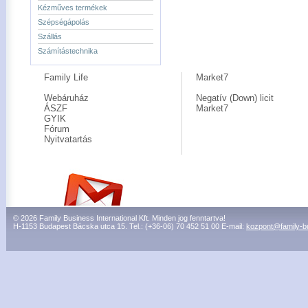
Kézműves termékek
Szépségápolás
Szállás
Számítástechnika
Family Life
Market7
Webáruház
Negatív (Down) licit
ÁSZF
Market7
GYIK
Fórum
Nyitvatartás
© 2026 Family Business International Kft. Minden jog fenntartva!
H-1153 Budapest Bácska utca 15. Tel.: (+36-06) 70 452 51 00 E-mail:
kozpont@family-b