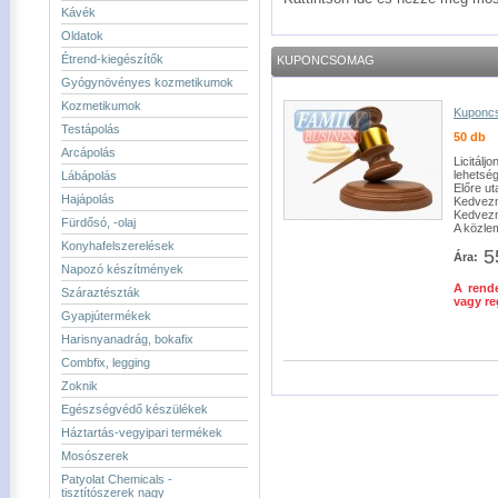
Kávék
Oldatok
Étrend-kiegészítők
KUPONCSOMAG
Gyógynövényes kozmetikumok
Kozmetikumok
Kuponc
Testápolás
50 db
Arcápolás
Licitálj
lehetsé
Lábápolás
Előre ut
Hajápolás
Kedvezm
Kedvez
Fürdősó, -olaj
A közlem
Konyhafelszerelések
5
Ára:
Napozó készítmények
A rende
Száraztészták
vagy re
Gyapjútermékek
Harisnyanadrág, bokafix
Combfix, legging
Zoknik
Egészségvédő készülékek
Háztartás-vegyipari termékek
Mosószerek
Patyolat Chemicals -
tisztítószerek nagy