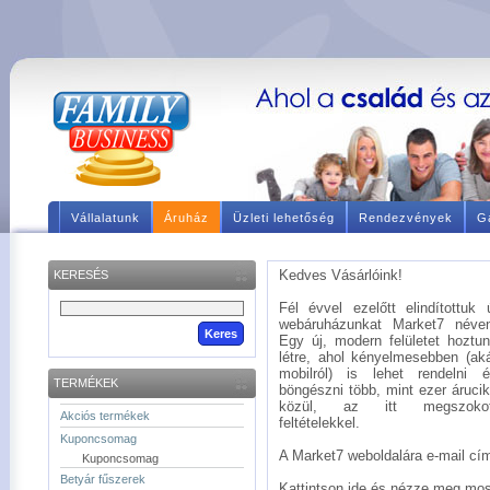
Vállalatunk
Áruház
Üzleti lehetőség
Rendezvények
Ga
Kedves Vásárlóink!
KERESÉS
Fél évvel ezelőtt elindítottuk 
webáruházunkat Market7 néve
Egy új, modern felületet hoztu
létre, ahol kényelmesebben (ak
mobilról) is lehet rendelni 
TERMÉKEK
böngészni több, mint ezer áruci
közül, az itt megszokot
Akciós termékek
feltételekkel.
Kuponcsomag
A Market7 weboldalára e-mail címé
Kuponcsomag
Betyár fűszerek
Kattintson ide és nézze meg mos