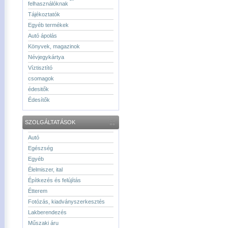
felhasználóknak
Tájékoztatók
Egyéb termékek
Autó ápolás
Könyvek, magazinok
Névjegykártya
Víztisztító
csomagok
édesitők
Édesítők
SZOLGÁLTATÁSOK
Autó
Egészség
Egyéb
Élelmiszer, ital
Építkezés és felújítás
Étterem
Fotózás, kiadványszerkesztés
Lakberendezés
Műszaki áru