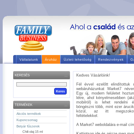
Vállalatunk
Áruház
Üzleti lehetőség
Rendezvények
Ga
Kedves Vásárlóink!
KERESÉS
Fél évvel ezelőtt elindítottuk 
webáruházunkat Market7 néve
Egy új, modern felületet hoztu
létre, ahol kényelmesebben (ak
mobilról) is lehet rendelni 
TERMÉKEK
böngészni több, mint ezer áruci
közül, az itt megszokot
Akciós termékek
feltételekkel.
Kuponcsomag
A Market7 weboldalára e-mail címé
Betyár fűszerek
Chili olaj 15 ml
Kattintson ide és nézze meg mos