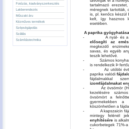
távolítják el a hüvely
Fotózás, kiadványszerkesztés
tartalmazó erezetet
méregnek tartották,
Lakberendezés
is, pl. kenőcs készül 
Műszaki áru
kelt, így hasznos
Kézműves termékek
esetében.
Szépségápolás
A paprika gyógyhatása
Szállás
-
A nyál- és 
Számítástechnika
elősegíti az emés
megkezdő enzimeke
savas, és egyéb any
teszik lehetővé.
-
Számos konyha
is rendelkezik
Þ
fertő
-
Az utóbbi évt
paprika valódi
fájdal
fájdalmakkal s
izomfájdalmakat en
-
Az övsömör (He
kezelésére számos
övsömört a felnőt
gyermekekben a bá
köszönhetően a fájda
-
A kapszaicin fá
mintegy felénél je
enyhítésére
is alkalm
cukorbetegek 71%-a n