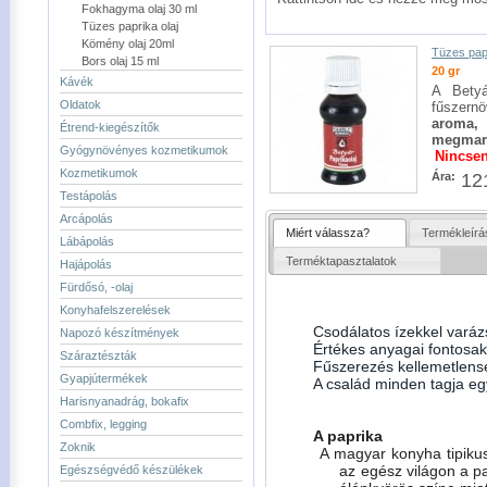
Fokhagyma olaj 30 ml
Tüzes paprika olaj
Kömény olaj 20ml
Tüzes papr
Bors olaj 15 ml
20 gr
Kávék
A Betyá
Oldatok
fűszern
aroma,
Étrend-kiegészítők
megmar
Gyógynövényes kozmetikumok
Nincsen
Kozmetikumok
Ára:
121
Testápolás
Arcápolás
Miért válassza?
Termékleírá
Lábápolás
Terméktapasztalatok
Hajápolás
Fürdősó, -olaj
Konyhafelszerelések
Csodálatos ízekkel varázs
Napozó készítmények
Értékes anyagai fontosa
Száraztészták
Fűszerezés kellemetlens
Gyapjútermékek
A család minden tagja eg
Harisnyanadrág, bokafix
Combfix, legging
A paprika
Zoknik
A magyar konyha tipikus
az egész világon a pa
Egészségvédő készülékek