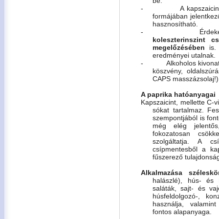
be.
-
A kapszaicin
formájában jelentke
hasznosítható.
-
Érdek
koleszterinszint c
megelőzésében
is. 
eredményei utalnak.
-
Alkoholos kivona
köszvény, oldalszúrá
CAPS masszázsolaj!)
A paprika hatóanyagai
Kapszaicint, mellette C-vit
sókat tartalmaz. Fe
szempontjából is font
még elég jelentő
fokozatosan csökk
szolgáltatja. A c
csípmentesből a kap
fűszerező tulajdonsága
Alkalmazása széleskö
halászlé), hús- és 
saláták, sajt- és va
húsfeldolgozó-, ko
használja, valamin
fontos alapanyaga.