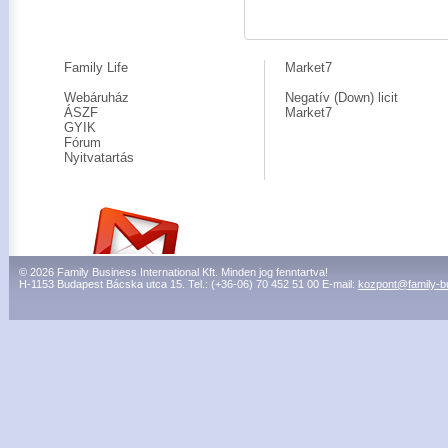
Family Life
Market7
Webáruház
Negatív (Down) licit
ÁSZF
Market7
GYIK
Fórum
Nyitvatartás
© 2026 Family Business International Kft. Minden jog fenntartva!
H-1153 Budapest Bácska utca 15. Tel.: (+36-06) 70 452 51 00 E-mail:
kozpont@family-b