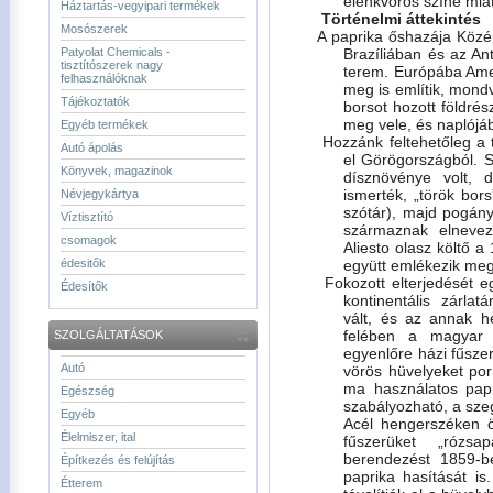
élénkvörös színe mia
Háztartás-vegyipari termékek
Történelmi áttekintés
Mosószerek
A paprika őshazája Közé
Brazíliában és az An
Patyolat Chemicals -
tisztítószerek nagy
terem. Európába Amer
felhasználóknak
meg is említik, mon
Tájékoztatók
borsot hozott földré
meg vele, és naplójá
Egyéb termékek
Hozzánk feltehetőleg a 
Autó ápolás
el Görögországból. So
Könyvek, magazinok
dísznövénye volt, 
ismerték, „török bor
Névjegykártya
szótár), majd pogány
Víztisztító
származnak elnevez
csomagok
Aliesto olasz költő a
együtt emlékezik meg
édesitők
Fokozott elterjedését e
Édesítők
kontinentális zárla
vált, és az annak h
felében a magyar a
SZOLGÁLTATÁSOK
egyenlőre házi fűsz
Autó
vörös hüvelyeket porr
ma használatos papr
Egészség
szabályozható, a szeg
Egyéb
Acél hengerszéken 
Élelmiszer, ital
fűszerüket „rózs
berendezést 1859-b
Építkezés és felújítás
paprika hasítását is
Étterem